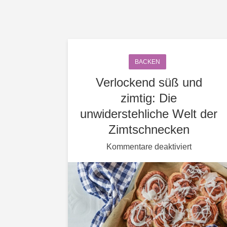
BACKEN
Verlockend süß und
zimtig: Die
unwiderstehliche Welt der
Zimtschnecken
für
Kommentare deaktiviert
Verlocke
süß
und
zimtig:
Die