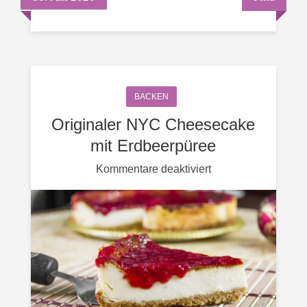
BACKEN
Originaler NYC Cheesecake
mit Erdbeerpüree
für
Kommentare deaktiviert
Originaler
NYC
Cheesecake
mit
Erdbeerpüree