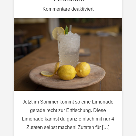
für
Kommentare deaktiviert
Hausgemachte
Zitronen-
Holunder
Limonade
–
mit
nur
4
Zutaten!
Jetzt im Sommer kommt so eine Limonade
gerade recht zur Erfrischung. Diese
Limonade kannst du ganz einfach mit nur 4
Zutaten selbst machen! Zutaten für […]